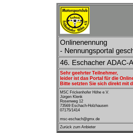
Onlinenennung
- Nennungsportal gesch
46. Eschacher ADAC-A
Sehr geehrter Teilnehmer,
leider ist das Portal für die On
Bitte setzten Sie sich direkt mit
MSC Frickenhofer Höhe e.V.
Jürgen Klenk
Rosenweg 12
73569 Eschach-Holzhausen
07175/1414
msc-eschach@gmx.de
Zurück zum Anbieter