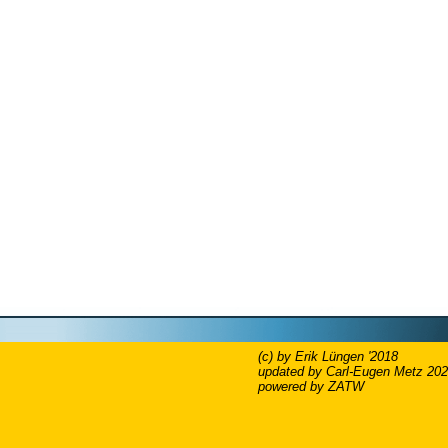
(c) by Erik Lüngen '2018
updated by Carl-Eugen Metz 20
powered by ZATW